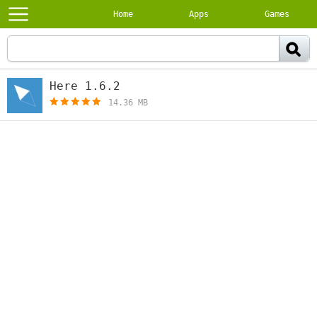
Home
Apps
Games
Here 1.6.2
[free]
14.36 MB